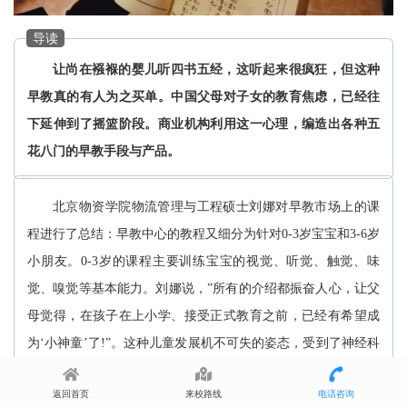
导读
让尚在襁褓的婴儿听四书五经，这听起来很疯狂，但这种
早教真的有人为之买单。中国父母对子女的教育焦虑，已经往
下延伸到了摇篮阶段。商业机构利用这一心理，编造出各种五
花八门的早教手段与产品。
北京物资学院物流管理与工程硕士刘娜对早教市场上的课
程进行了总结：早教中心的教程又细分为针对0-3岁宝宝和3-6岁
小朋友。0-3岁的课程主要训练宝宝的视觉、听觉、触觉、味
觉、嗅觉等基本能力。刘娜说，”所有的介绍都振奋人心，让父
母觉得，在孩子在上小学、接受正式教育之前，已经有希望成
为‘小神童’了!”。这种儿童发展机不可失的姿态，受到了神经科
学家的尖锐批评。斯坦福大学教授Carla
返回首页
来校路线
电话咨询
Shatz认为，一些针对孩子的学习产品，没有足够的证据去支持